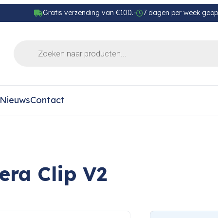
Gratis verzending van €100.-
7 dagen per week geo
Nieuws
Contact
ra Clip V2