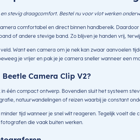
en stevig draagcomfort. Bestel nu voor vlot werken onderwe
mera comfortabel en direct binnen handbereik. Daardoor fot
nd of andere stevige band. Zo blijven je handen vrij, terwijl
 veld. Want een camera om je nek kan zwaar aanvoelen tijde
eweeg je vrijer en pak je je camera sneller wanneer een m
Beetle Camera Clip V2?
k in één compact ontwerp. Bovendien sluit het systeem ste
ografie, natuurwandelingen of reizen waarbij je constant on
e minder tijd wanneer je snel wilt reageren. Tegelijk voelt de
j fotografen die vaak buiten werken.
otograferen