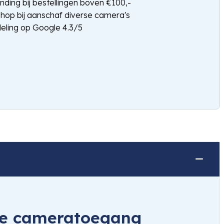
nding bij bestellingen boven €100,-
shop bij aanschaf diverse camera's
eling op Google 4.3/5
ige cameratoegang