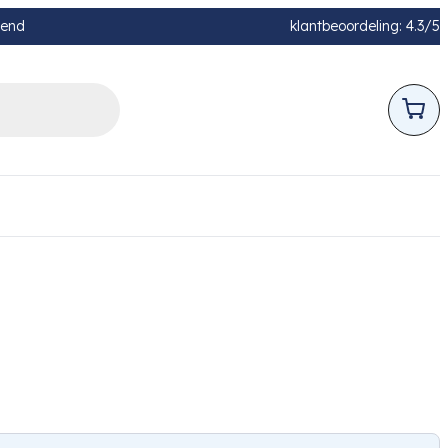
pend
klantbeoordeling: 4.3/5