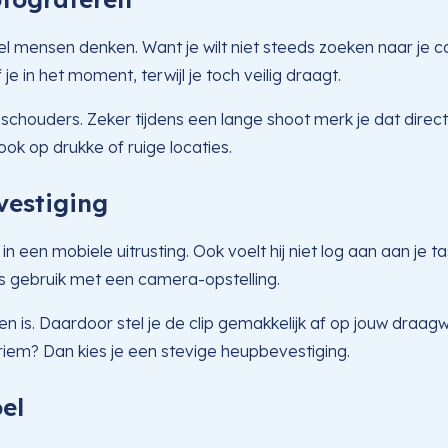
mensen denken. Want je wilt niet steeds zoeken naar je ca
je in het moment, terwijl je toch veilig draagt.
houders. Zeker tijdens een lange shoot merk je dat direct.
ook op drukke of ruige locaties.
estiging
en mobiele uitrusting. Ook voelt hij niet log aan aan je tas of 
s gebruik met een camera-opstelling.
n is. Daardoor stel je de clip gemakkelijk af op jouw draagwi
riem? Dan kies je een stevige heupbevestiging.
el