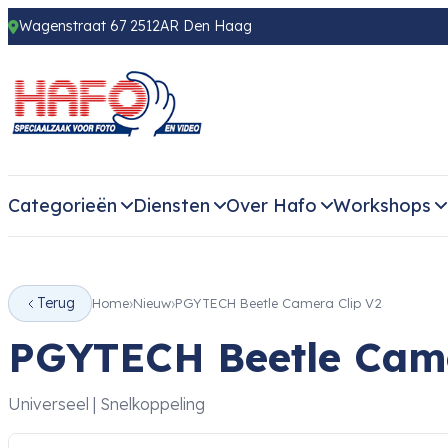
Wagenstraat 67 2512AR Den Haag
Categorieën
Diensten
Over Hafo
Workshops
Terug
Home
Nieuw
PGYTECH Beetle Camera Clip V2
PGYTECH Beetle Came
Universeel | Snelkoppeling