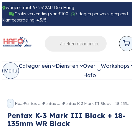
Wagenstraat 67 2512AR Den Haag
Gratis verzending van €100.-
7 dagen per week geopend
klantbeoordeling: 4.3/5
Categorieën
Diensten
Over
Workshops
Menu
Hafo
Home
Pentax Reflex
Pentax K-3 III
Pentax K-3 Mark III Black + 18-135mm WR Black
Pentax K-3 Mark III Black + 18-
135mm WR Black