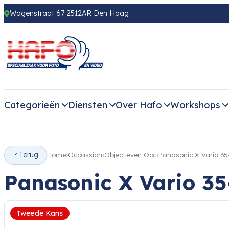
Wagenstraat 67 2512AR Den Haag
Categorieën
Diensten
Over Hafo
Workshops
Terug
Home
Occassion
Objectieven Occ
Panasonic X Vario 3
Panasonic X Vario 3
Tweede Kans