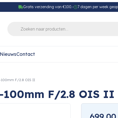
Gratis verzending van €100.-
7 dagen per week geo
Nieuws
Contact
5-100mm F/2.8 OIS II
5-100mm F/2.8 OIS II
699,00