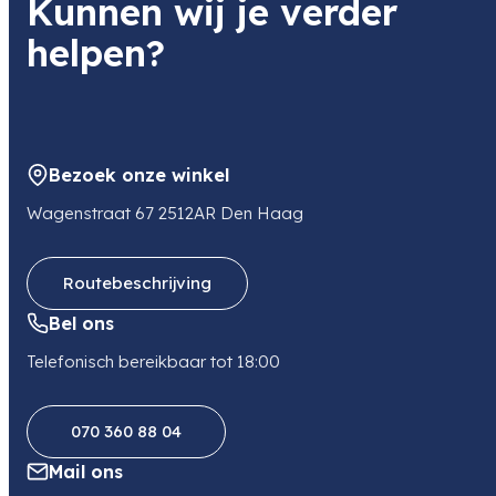
Kunnen wij je verder
Panasonic
helpen?
Soort
Systeemcamera
Bezoek onze winkel
Wagenstraat 67 2512AR Den Haag
Routebeschrijving
Bel ons
Telefonisch bereikbaar tot 18:00
070 360 88 04
Mail ons