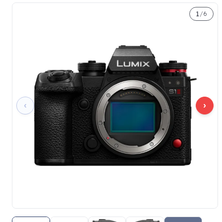
1
/
6
‹
›