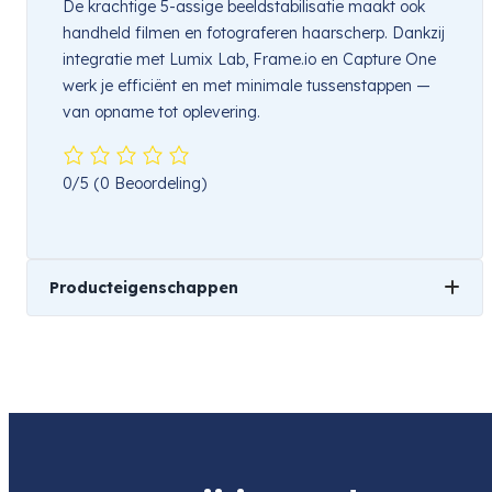
De krachtige 5-assige beeldstabilisatie maakt ook
handheld filmen en fotograferen haarscherp. Dankzij
integratie met Lumix Lab, Frame.io en Capture One
werk je efficiënt en met minimale tussenstappen —
van opname tot oplevering.
0/5
(0 Beoordeling)
Producteigenschappen
Beeldsensor
Full Frame
Merk