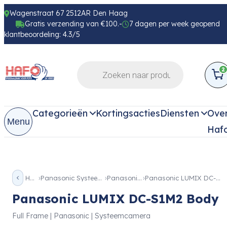
Wagenstraat 67 2512AR Den Haag
Gratis verzending van €100.-
7 dagen per week geopend
klantbeoordeling: 4.3/5
2
Categorieën
Kortingsacties
Diensten
Ove
Menu
Haf
Home
Panasonic Systeemcamera
Panasonic S1 II
Panasonic LUMIX DC-S1M2 Body
Panasonic LUMIX DC-S1M2 Body
Full Frame | Panasonic | Systeemcamera