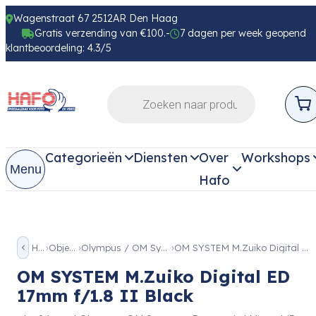
Wagenstraat 67 2512AR Den Haag
Gratis verzending van €100.-
7 dagen per week geopend
klantbeoordeling: 4.3/5
Categorieën
Diensten
Over
Workshops
Menu
Hafo
Home
Objectieven
Olympus / OM System Objectieven
OM SYSTEM M.Zuiko Digital ED 17mm f/1.8 II Black
OM SYSTEM M.Zuiko Digital ED
17mm f/1.8 II Black