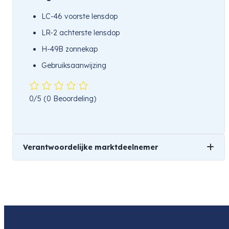
LC-46 voorste lensdop
LR-2 achterste lensdop
H-49B zonnekap
Gebruiksaanwijzing
0/5
(0 Beoordeling)
Verantwoordelijke marktdeelnemer
Naam
OM Digital Solutions GmbH - Netherland Branch
Product
OM SYSTEM M.Zuiko Digital ED 17mm f/1.8 II Black