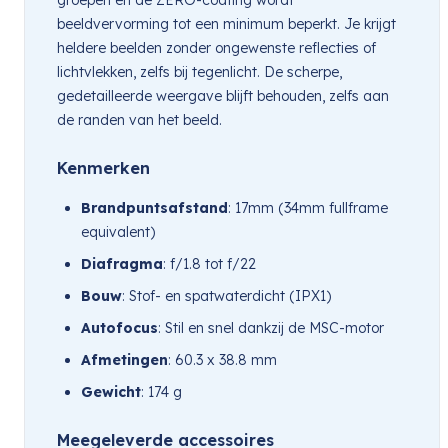
beeldvervorming tot een minimum beperkt. Je krijgt
heldere beelden zonder ongewenste reflecties of
lichtvlekken, zelfs bij tegenlicht. De scherpe,
gedetailleerde weergave blijft behouden, zelfs aan
de randen van het beeld.
Kenmerken
Brandpuntsafstand
: 17mm (34mm fullframe
equivalent)
Diafragma
: f/1.8 tot f/22
Bouw
: Stof- en spatwaterdicht (IPX1)
Autofocus
: Stil en snel dankzij de MSC-motor
Afmetingen
: 60.3 x 38.8 mm
Gewicht
: 174 g
Meegeleverde accessoires