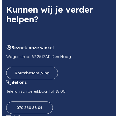
Item code
Kunnen wij je verder
V336020BW000
Item code leverancier
helpen?
V336020BW000
Adres
Mendelweg 32
2333 CS LEIDEN
NL
Bezoek onze winkel
E-mail
orders-nl@om-digitalsolutions.com
Wagenstraat 67 2512AR Den Haag
Routebeschrijving
Bel ons
Telefonisch bereikbaar tot 18:00
070 360 88 04