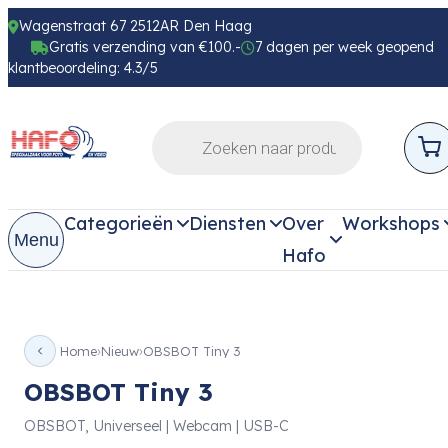
Wagenstraat 67 2512AR Den Haag
Gratis verzending van €100.-
7 dagen per week geopend
klantbeoordeling: 4.3/5
Categorieën
Diensten
Over
Workshops
Menu
Hafo
Home
Nieuw
OBSBOT Tiny 3
OBSBOT Tiny 3
OBSBOT, Universeel | Webcam | USB-C