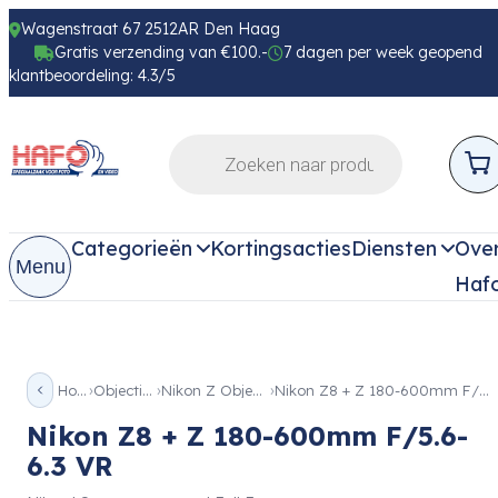
Wagenstraat 67 2512AR Den Haag
Gratis verzending van €100.-
7 dagen per week geopend
klantbeoordeling: 4.3/5
Categorieën
Kortingsacties
Diensten
Ove
Menu
Haf
Home
Objectieven
Nikon Z Objectieven
Nikon Z8 + Z 180-600mm F/5.6-6.3 VR
Nikon Z8 + Z 180-600mm F/5.6-
6.3 VR