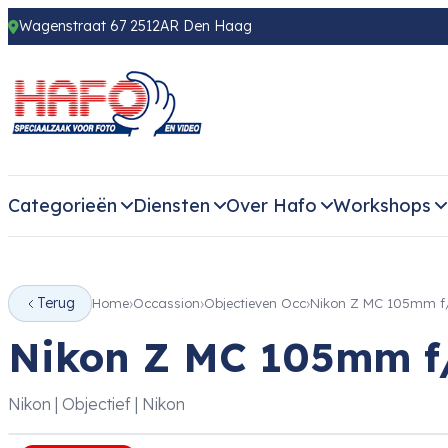
Wagenstraat 67 2512AR Den Haag
Categorieën
Diensten
Over Hafo
Workshops
Terug
Home
Occassion
Objectieven Occ
Nikon Z MC 105mm f/
Nikon Z MC 105mm f/
Nikon | Objectief | Nikon
‹