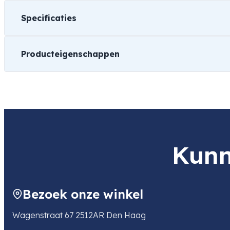
Specificaties
Producteigenschappen
Gewicht
0,8 kg
Afmetingen
15 × 15 × 15 cm
Merk
Nikon
Kunn
Soort
Objectief
Bezoek onze winkel
Geschikt voor
Wagenstraat 67 2512AR Den Haag