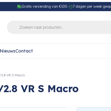
Gratis verzending van €100.-
7 dagen per week geo
Nieuws
Contact
2.8 VR S Macro
2.8 VR S Macro
›