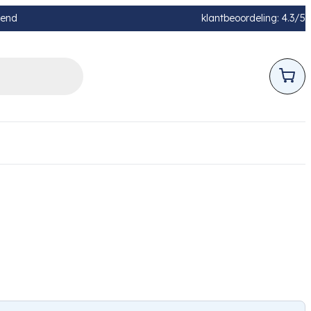
pend
klantbeoordeling: 4.3/5