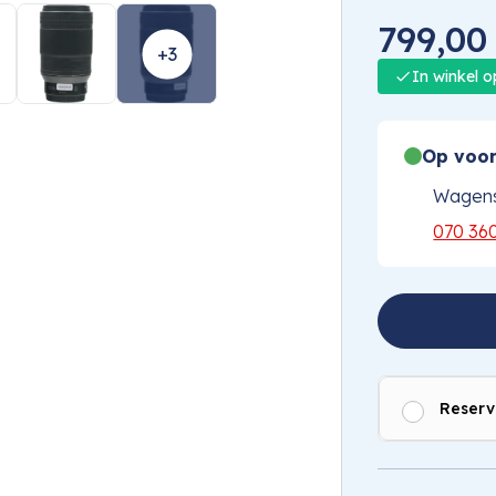
1
/
9
799,00
+3
In winkel 
Op voor
Wagens
070 36
Reserv