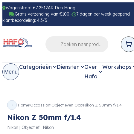
Wagenstraat 67 2512AR Den Haag
Gratis verzending van €100.-
7 dagen per week geopend
klantbeoordeling: 4.3/5
Categorieën
Diensten
Over
Workshops
Menu
Hafo
Home
Occassion
Objectieven Occ
Nikon Z 50mm f/1.4
Nikon Z 50mm f/1.4
Nikon | Objectief | Nikon