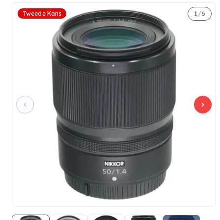
1
Tweede Kans
/
6
‹
›