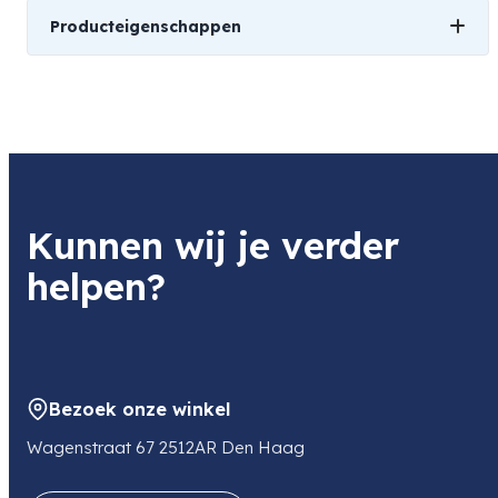
Producteigenschappen
Gewicht
0,48 kg
Merk
Afmetingen
Nikon
8,5 × 10 × 8,5 cm
Soort
Kunnen wij je verder
Objectief
helpen?
Geschikt voor
Nikon
Bezoek onze winkel
Brandpunt
Wagenstraat 67 2512AR Den Haag
t/m 60 mm