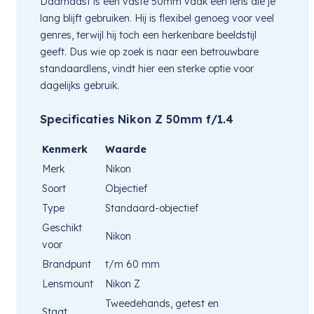
Daarnaast is een vaste 50mm vaak een lens die je
lang blijft gebruiken. Hij is flexibel genoeg voor veel
genres, terwijl hij toch een herkenbare beeldstijl
geeft. Dus wie op zoek is naar een betrouwbare
standaardlens, vindt hier een sterke optie voor
dagelijks gebruik.
Specificaties Nikon Z 50mm f/1.4
Kenmerk
Waarde
Merk
Nikon
Soort
Objectief
Type
Standaard-objectief
Geschikt
Nikon
voor
Brandpunt
t/m 60 mm
Lensmount
Nikon Z
Tweedehands, getest en
Staat