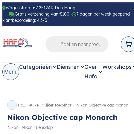
Wagenstraat 67 2512AR Den Haag
Gratis verzending van €100.-
7 dagen per week geopend
klantbeoordeling: 4.3/5
Categorieën
Diensten
Over
Workshops
Menu
Hafo
Home
Kijkers
Kijker toebehoren
Nikon Objective cap Monarch
Nikon Objective cap Monarch
Nikon | Nikon | Lensdop