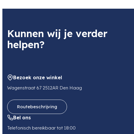
Nikon Europe B.V.
Product
Nikon Objective Cap Monarch
Item code
Kunnen wij je verder
BXA30954
Item code leverancier
helpen?
BXA30954
Adres
Stroombaan 14
1181 VX AMSTELVEEN
NL
Bezoek onze winkel
E-mail
stefankral@europafoto.nl
Wagenstraat 67 2512AR Den Haag
Routebeschrijving
Bel ons
Telefonisch bereikbaar tot 18:00