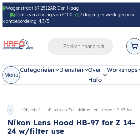
Wagenstraat 67 2512AR Den Haag
Gratis verzending van €100.-
7 dagen per week geopend
klantbeoordeling: 4.3/5
Categorieën
Diensten
Over
Workshops
Menu
Hafo
Home
Objectief toebehoren
Filters en Zonnekappen
Nikon Lens Hood HB-97 for Z 14-24 w/filter use
Nikon Lens Hood HB-97 for Z 14-
24 w/filter use