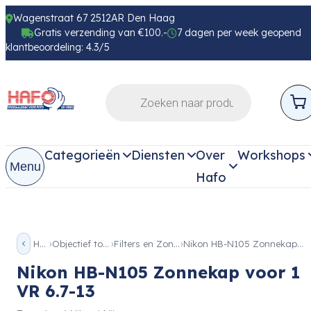
Wagenstraat 67 2512AR Den Haag
Gratis verzending van €100.-
7 dagen per week geopend
klantbeoordeling: 4.3/5
Categorieën
Diensten
Over
Workshops
Menu
Hafo
Home
Objectief toebehoren
Filters en Zonnekappen
Nikon HB-N105 Zonnekap voor 1 VR 6.7-13
Nikon HB-N105 Zonnekap voor 1
VR 6.7-13