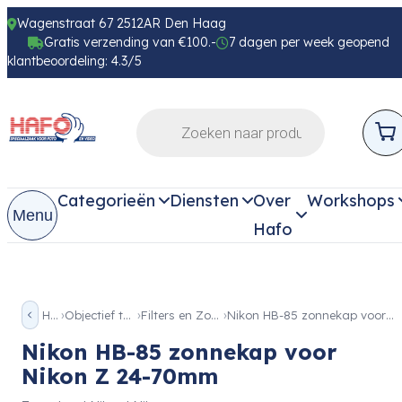
Wagenstraat 67 2512AR Den Haag
Gratis verzending van €100.-
7 dagen per week geopend
klantbeoordeling: 4.3/5
Categorieën
Diensten
Over
Workshops
Menu
Hafo
Home
Objectief toebehoren
Filters en Zonnekappen
Nikon HB-85 zonnekap voor Nikon Z 24-70mm
Nikon HB-85 zonnekap voor
Nikon Z 24-70mm