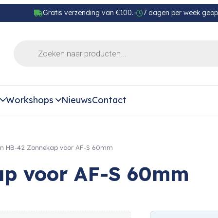
Gratis verzending van €100.-
7 dagen per week geo
Workshops
Nieuws
Contact
on HB-42 Zonnekap voor AF-S 60mm
ap voor AF-S 60mm