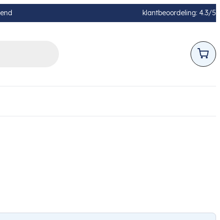
pend
klantbeoordeling: 4.3/5