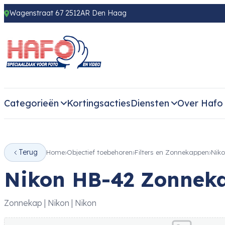
Wagenstraat 67 2512AR Den Haag
Categorieën
Kortingsacties
Diensten
Over Hafo
Terug
Home
Objectief toebehoren
Filters en Zonnekappen
Nik
Nikon HB-42 Zonnek
Zonnekap | Nikon | Nikon