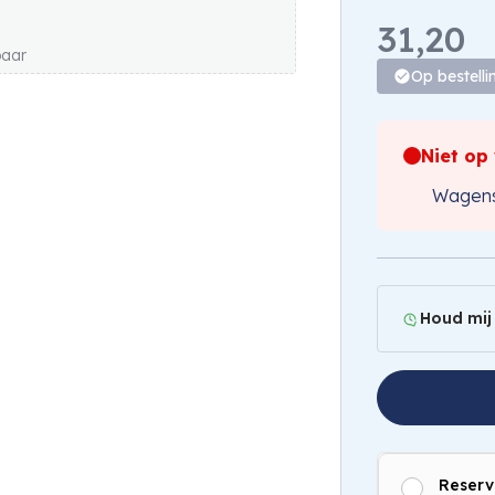
31,20
baar
Op bestelli
Niet op
Wagens
Houd mij
Reserv