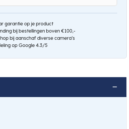
Hou mij op de hoogte
jaar garantie op je product
nding bij bestellingen boven €100,-
shop bij aanschaf diverse camera's
eling op Google 4.3/5