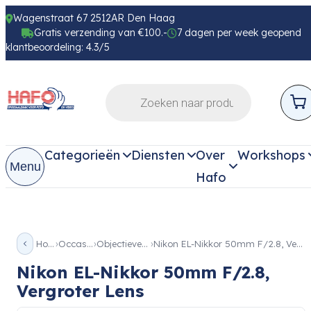
Wagenstraat 67 2512AR Den Haag
Gratis verzending van €100.-
7 dagen per week geopend
klantbeoordeling: 4.3/5
Categorieën
Diensten
Over
Workshops
Menu
Hafo
Home
Occassion
Objectieven Occ
Nikon EL-Nikkor 50mm F/2.8, Vergroter Lens
Nikon EL-Nikkor 50mm F/2.8,
Vergroter Lens