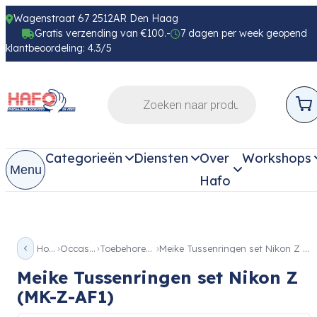
Wagenstraat 67 2512AR Den Haag
Gratis verzending van €100.-
7 dagen per week geopend
klantbeoordeling: 4.3/5
Categorieën
Diensten
Over
Workshops
Menu
Hafo
Home
Occassion
Toebehoren Occ
Meike Tussenringen set Nikon Z (MK-Z-AF1)
Meike Tussenringen set Nikon Z
(MK-Z-AF1)