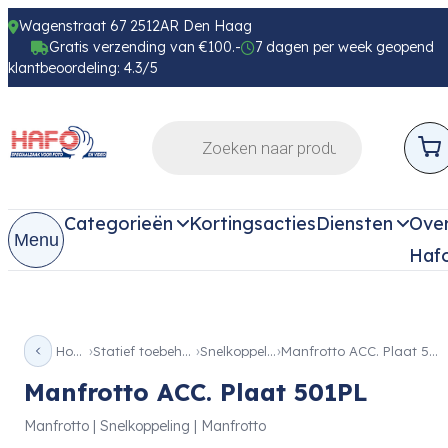
Wagenstraat 67 2512AR Den Haag
Gratis verzending van €100.-
7 dagen per week geopend
klantbeoordeling: 4.3/5
Categorieën
Kortingsacties
Diensten
Ove
Menu
Haf
Home
Statief toebehoren
Snelkoppeling
Manfrotto ACC. Plaat 501PL
Manfrotto ACC. Plaat 501PL
Manfrotto | Snelkoppeling | Manfrotto