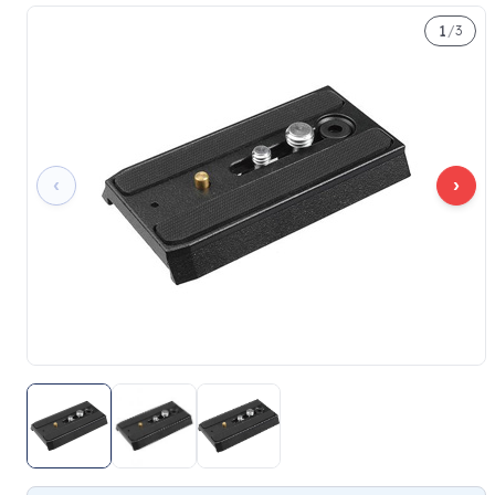
1
/
3
‹
›