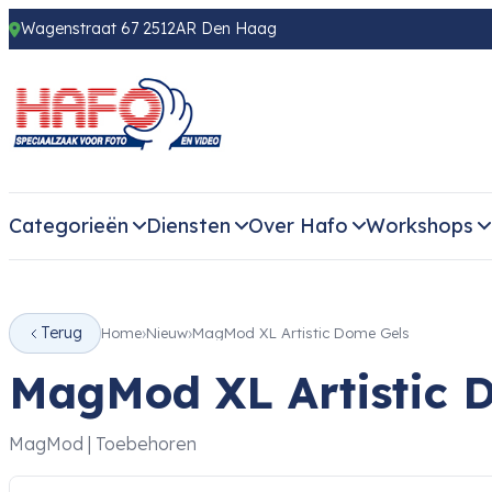
Wagenstraat 67 2512AR Den Haag
Categorieën
Diensten
Over Hafo
Workshops
Terug
Home
Nieuw
MagMod XL Artistic Dome Gels
MagMod XL Artistic 
MagMod | Toebehoren