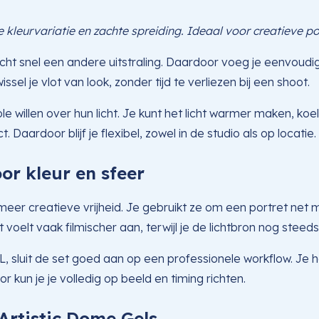
e kleurvariatie en zachte spreiding. Ideaal voor creatieve po
slicht snel een andere uitstraling. Daardoor voeg je eenvoudig
el je vlot van look, zonder tijd te verliezen bij een shoot.
 willen over hun licht. Je kunt het licht warmer maken, koe
Daardoor blijf je flexibel, zowel in de studio als op locatie.
r kleur en sfeer
meer creatieve vrijheid. Je gebruikt ze om een portret net 
voelt vaak filmischer aan, terwijl je de lichtbron nog steed
luit de set goed aan op een professionele workflow. Je hoef
kun je je volledig op beeld en timing richten.
rtistic Dome Gels