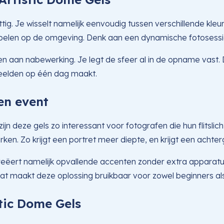
ttig. Je wisselt namelijk eenvoudig tussen verschillende kl
 inspelen op de omgeving. Denk aan een dynamische fotosessie
n aan nabewerking. Je legt de sfeer al in de opname vast. Da
 beelden op één dag maakt.
 en event
n deze gels zo interessant voor fotografen die hun flitslicht 
ken. Zo krijgt een portret meer diepte, en krijgt een acht
creëert namelijk opvallende accenten zonder extra apparat
t maakt deze oplossing bruikbaar voor zowel beginners als
ic Dome Gels