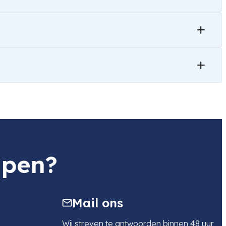
lpen?
Mail ons
Wij streven te antwoorden binnen 48 uur