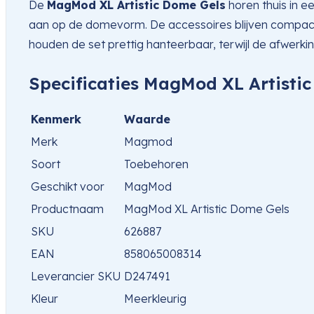
De
MagMod XL Artistic Dome Gels
horen thuis in e
aan op de domevorm. De accessoires blijven compact,
houden de set prettig hanteerbaar, terwijl de afwerking
Specificaties MagMod XL Artisti
Kenmerk
Waarde
Merk
Magmod
Soort
Toebehoren
Geschikt voor
MagMod
Productnaam
MagMod XL Artistic Dome Gels
SKU
626887
EAN
858065008314
Leverancier SKU
D247491
Kleur
Meerkleurig