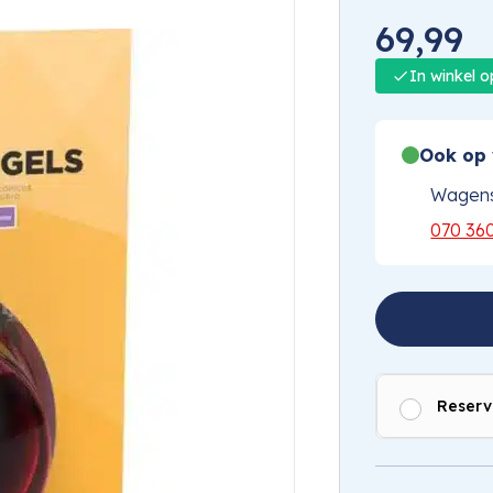
69,99
In winkel 
Ook op 
Wagens
070 36
Reserv