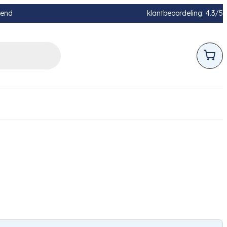
pend
klantbeoordeling: 4.3/5