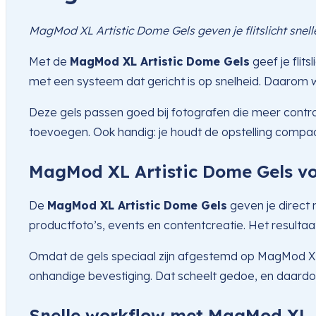
MagMod XL Artistic Dome Gels geven je flitslicht snell
Met de
MagMod XL Artistic Dome Gels
geef je flit
met een systeem dat gericht is op snelheid. Daarom wiss
Deze gels passen goed bij fotografen die meer controle
toevoegen. Ook handig: je houdt de opstelling compact. 
MagMod XL Artistic Dome Gels voo
De
MagMod XL Artistic Dome Gels
geven je direct 
productfoto’s, events en contentcreatie. Het resultaat 
Omdat de gels speciaal zijn afgestemd op MagMod XL, s
onhandige bevestiging. Dat scheelt gedoe, en daardoor 
Snelle workflow met MagMod XL A