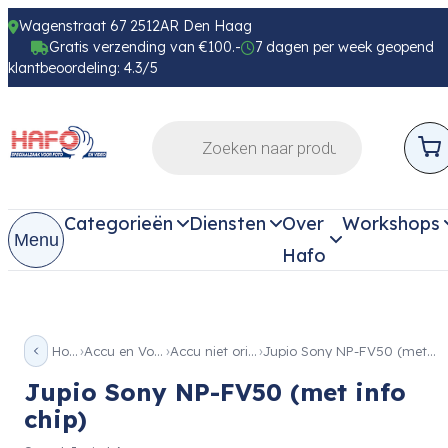
Wagenstraat 67 2512AR Den Haag
Gratis verzending van €100.-
7 dagen per week geopend
klantbeoordeling: 4.3/5
Categorieën
Diensten
Over
Workshops
Menu
Hafo
Home
Accu en Voeding
Accu niet origineel
Jupio Sony NP-FV50 (met info chip)
Jupio Sony NP-FV50 (met info
chip)