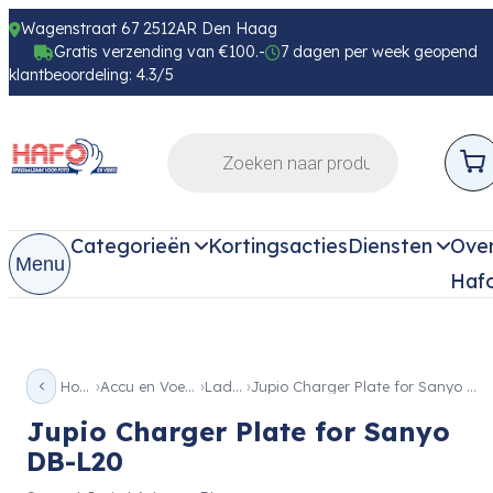
Wagenstraat 67 2512AR Den Haag
Gratis verzending van €100.-
7 dagen per week geopend
klantbeoordeling: 4.3/5
Categorieën
Kortingsacties
Diensten
Ove
Menu
Haf
Home
Accu en Voeding
Laders
Jupio Charger Plate for Sanyo DB-L20
Jupio Charger Plate for Sanyo
DB-L20