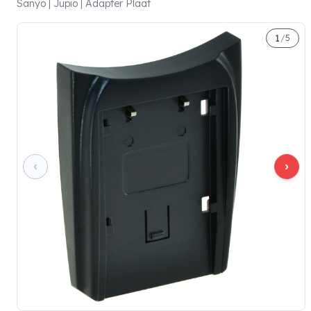
Sanyo | Jupio | Adapter Plaat
1
/
5
‹
›