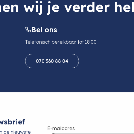
en wij je verder he
Bel ons
om
Telefonisch bereikbaar tot 18:00
070 360 88 04
wsbrief
E-mailadres
an de nieuwste