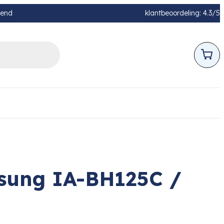
pend
klantbeoordeling: 4.3/5
msung IA-BH125C /