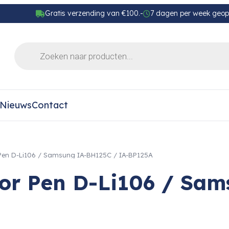
Gratis verzending van €100.-
7 dagen per week geo
Nieuws
Contact
 Pen D-Li106 / Samsung IA-BH125C / IA-BP125A
for Pen D-Li106 / Sa