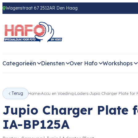
Wagenstraat 67 2512AR Den Haag
Categorieën
Diensten
Over Hafo
Workshops
Terug
Home
Accu en Voeding
Laders
Jupio Charger Plate for
Jupio Charger Plate 
IA-BP125A