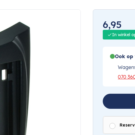
6,95
In winkel 
Ook op 
Wagens
070 36
Reserv