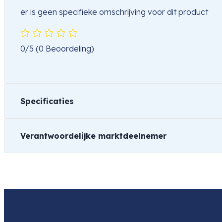
er is geen specifieke omschrijving voor dit product
0/5
(0 Beoordeling)
Specificaties
Verantwoordelijke marktdeelnemer
Gewicht
1 kg
Naam
Videndum Media Solutions Spa
Product
Manfrotto Revolving Head Adapto
Item code
824
Item code
824