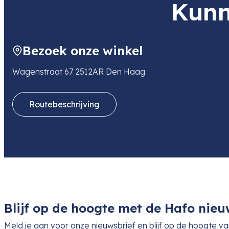
Kunn
leverancier
Adres
Via Valsugana 100
36022 CASSOLA
IT
Bezoek onze winkel
E-mail
media-distribution-nl@videndum.c
Wagenstraat 67 2512AR Den Haag
Routebeschrijving
Blijf op de hoogte met de Hafo nieu
Meld je aan voor onze nieuwsbrief en blijf op de hoogte v