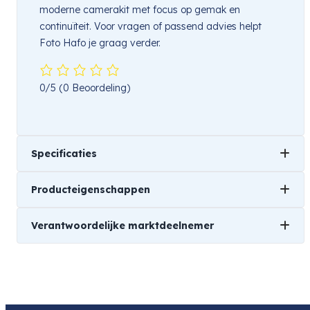
moderne camerakit met focus op gemak en
continuïteit. Voor vragen of passend advies helpt
Foto Hafo je graag verder.
0/5
(0 Beoordeling)
Specificaties
Producteigenschappen
Gewicht
Verantwoordelijke marktdeelnemer
0,05 kg
Merk
Afmetingen
Jupio
Naam
8 × 5 × 1 cm
Jupio Europe
Product
Soort