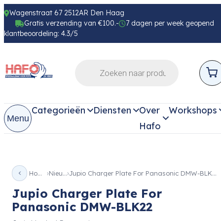
Wagenstraat 67 2512AR Den Haag
Gratis verzending van €100.-
7 dagen per week geopend
klantbeoordeling: 4.3/5
Categorieën
Diensten
Over
Workshops
Menu
Hafo
Home
Nieuw
Jupio Charger Plate For Panasonic DMW-BLK22
Jupio Charger Plate For
Panasonic DMW-BLK22