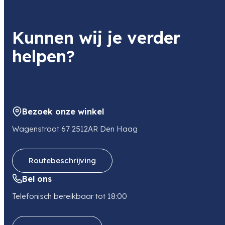
Jupio Charger Plate For Panasonic DMW-BLK22
Lader
Item code
Kunnen wij je verder
JCP0129
Item code leverancier
Geschikt voor
helpen?
JCP0129
Panasonic
Adres
Wasaweg 27
9723 JD GRONINGEN
NL
Bezoek onze winkel
E-mail
orders@jupio.com
Wagenstraat 67 2512AR Den Haag
Telefoon
0505499949
Routebeschrijving
Bel ons
Telefonisch bereikbaar tot 18:00