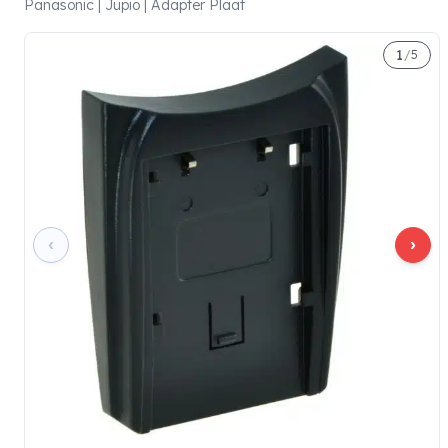
Panasonic | Jupio | Adapter Plaat
1
/
5
‹
›