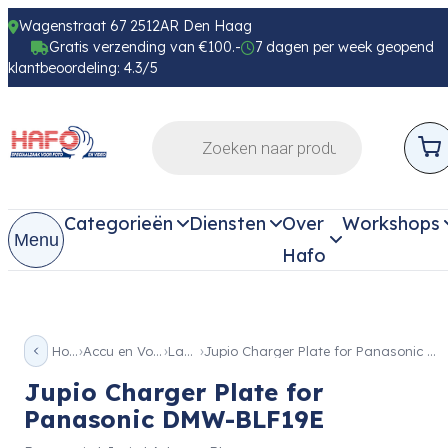
Wagenstraat 67 2512AR Den Haag
Gratis verzending van €100.-
7 dagen per week geopend
klantbeoordeling: 4.3/5
Categorieën
Diensten
Over
Workshops
Menu
Hafo
Home
Accu en Voeding
Laders
Jupio Charger Plate for Panasonic DMW-BLF19E
Jupio Charger Plate for
Panasonic DMW-BLF19E