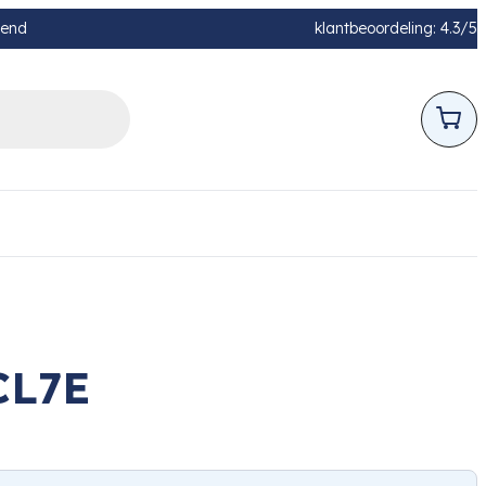
pend
klantbeoordeling: 4.3/5
CL7E