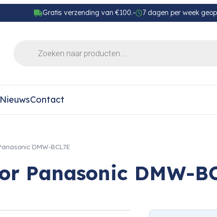
Gratis verzending van €100.-
7 dagen per week geo
Nieuws
Contact
r Panasonic DMW-BCL7E
 for Panasonic DMW-B
›