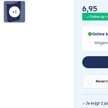
1
/
5
6,95
+1
Online op 
Online b
Wagens
Reserv
Je krijgt 2 