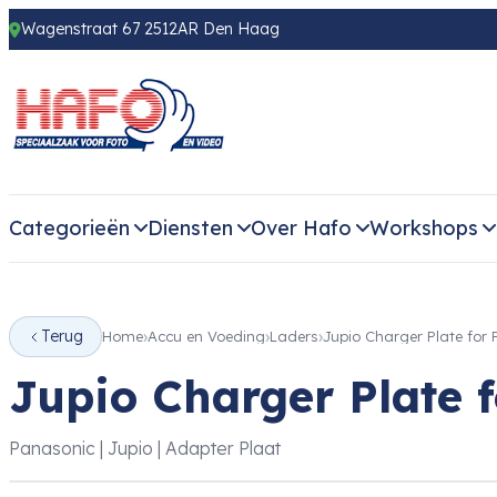
Wagenstraat 67 2512AR Den Haag
Categorieën
Diensten
Over Hafo
Workshops
Terug
Home
Accu en Voeding
Laders
Jupio Charger Plate fo
Jupio Charger Plate
Panasonic | Jupio | Adapter Plaat
‹