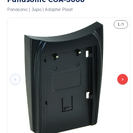
Panasonic | Jupio | Adapter Plaat
1
/
5
‹
›