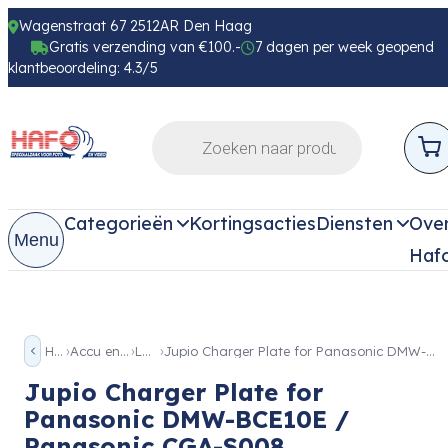
Wagenstraat 67 2512AR Den Haag
Gratis verzending van €100.-
7 dagen per week geopend
klantbeoordeling: 4.3/5
Categorieën
Kortingsacties
Diensten
Ove
Menu
Haf
Home
Accu en Voeding
Laders
Jupio Charger Plate for Panasonic DMW-BCE10E / Panasonic CGA-S008
Jupio Charger Plate for
Panasonic DMW-BCE10E /
Panasonic CGA-S008