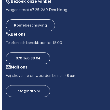
Bezoek onze winkel
E-mail
media-distribution-nl@videndum.com
Wagenstraat 67 2512AR Den Haag
Routebeschrijving
Bel ons
Telefonisch bereikbaar tot 18:00
070 360 88 04
Mail ons
Wij streven te antwoorden binnen 48 uur
info@hafo.nl