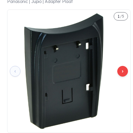
Panasonic | Jupio | Adapter Plaat
1
/
5
‹
›