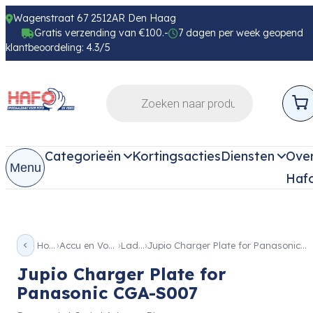
Wagenstraat 67 2512AR Den Haag
Gratis verzending van €100.-
7 dagen per week geopend
klantbeoordeling: 4.3/5
Categorieën
Kortingsacties
Diensten
Ove
Menu
Haf
Home
Accu en Voeding
Laders
Jupio Charger Plate for Panasonic CGA-S007
Jupio Charger Plate for
Panasonic CGA-S007