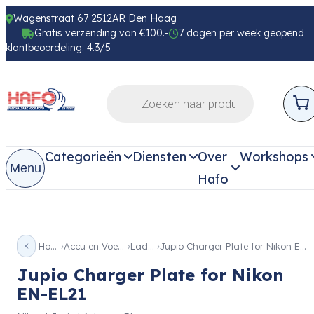
Wagenstraat 67 2512AR Den Haag
Gratis verzending van €100.-
7 dagen per week geopend
klantbeoordeling: 4.3/5
Categorieën
Diensten
Over
Workshops
Menu
Hafo
Home
Accu en Voeding
Laders
Jupio Charger Plate for Nikon EN-EL21
Jupio Charger Plate for Nikon
EN-EL21