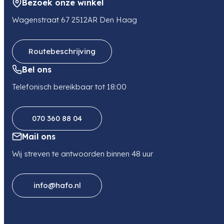
Bezoek onze winkel
E-mail
orders@jupio.com
Wagenstraat 67 2512AR Den Haag
Telefoon
0505499949
Routebeschrijving
Bel ons
Telefonisch bereikbaar tot 18:00
070 360 88 04
Mail ons
Wij streven te antwoorden binnen 48 uur
info@hafo.nl