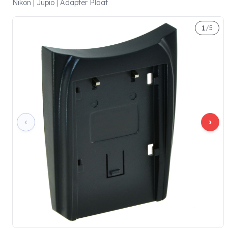
Nikon | Jupio | Adapter Plaat
1
/
5
‹
›