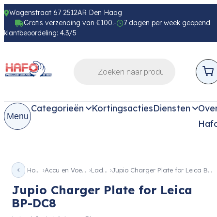
Wagenstraat 67 2512AR Den Haag
Gratis verzending van €100.-
7 dagen per week geopend
klantbeoordeling: 4.3/5
Categorieën
Kortingsacties
Diensten
Ove
Menu
Haf
Home
Accu en Voeding
Laders
Jupio Charger Plate for Leica BP-DC8
Jupio Charger Plate for Leica
BP-DC8