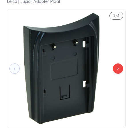
Leica | Jupio | Adapter Plaat
1
/
5
‹
›