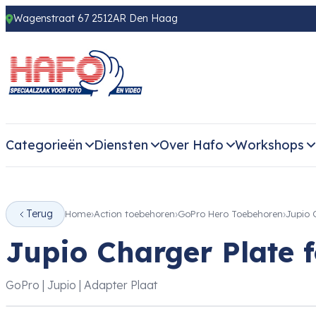
Wagenstraat 67 2512AR Den Haag
Categorieën
Diensten
Over Hafo
Workshops
Terug
Home
Action toebehoren
GoPro Hero Toebehoren
Jupio 
Jupio Charger Plate 
GoPro | Jupio | Adapter Plaat
‹