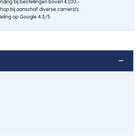
nding bij bestellingen boven €100,-
shop bij aanschaf diverse camera's
eling op Google 4.3/5