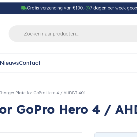
Gratis verzending van €100.-
7 dagen per week geo
Nieuws
Contact
Charger Plate for GoPro Hero 4 / AHDBT-401
for GoPro Hero 4 / A
›