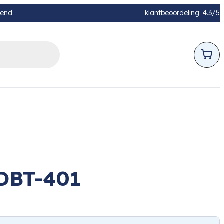
pend
klantbeoordeling: 4.3/5
HDBT-401