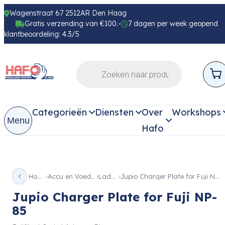
Wagenstraat 67 2512AR Den Haag
Gratis verzending van €100.-
7 dagen per week geopend
klantbeoordeling: 4.3/5
Categorieën
Diensten
Over
Workshops
Menu
Hafo
Home
Accu en Voeding
Laders
Jupio Charger Plate for Fuji NP-85
Jupio Charger Plate for Fuji NP-
85