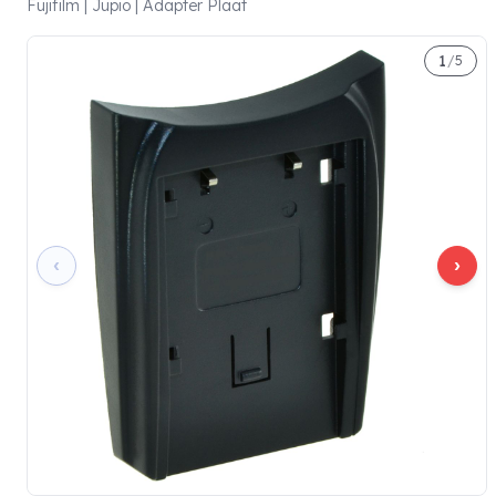
Fujifilm | Jupio | Adapter Plaat
1
/
5
‹
›