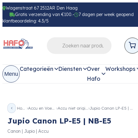
Wagenstraat 67 2512AR Den Haag
Gratis verzending van €100.-
7 dagen per week geopend
klantbeoordeling: 4.3/5
Categorieën
Diensten
Over
Workshops
Menu
Hafo
Home
Accu en Voeding
Accu niet origineel
Jupio Canon LP-E5 | NB-E5
Jupio Canon LP-E5 | NB-E5
Canon | Jupio | Accu