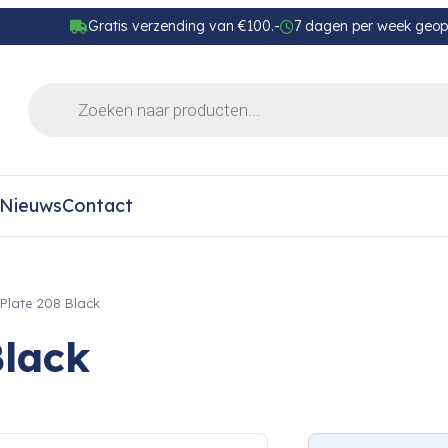
Gratis verzending van €100.-
7 dagen per week geo
Nieuws
Contact
aPlate 208 Black
Black