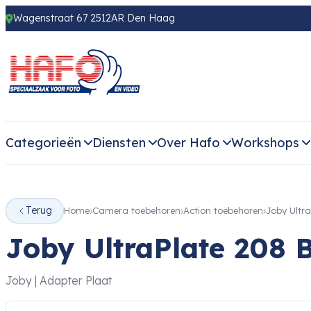
Wagenstraat 67 2512AR Den Haag
Categorieën
Diensten
Over Hafo
Workshops
Terug
Home
Camera toebehoren
Action toebehoren
Joby Ultr
Joby UltraPlate 208 
Joby | Adapter Plaat