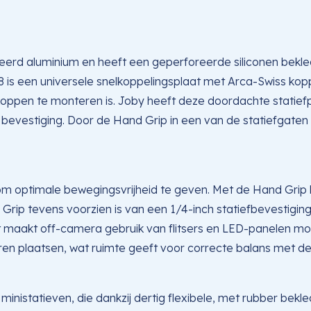
erd aluminium en heeft een geperforeerde siliconen bekle
8 is een universele snelkoppelingsplaat met Arca-Swiss kop
efkoppen te monteren is. Joby heeft deze doordachte stati
n bevestiging. Door de Hand Grip in een van de statiefgaten
 optimale bewegingsvrijheid te geven. Met de Hand Grip kun
p tevens voorzien is van een 1/4-inch statiefbevestiging
t maakt off-camera gebruik van flitsers en LED-panelen moge
en plaatsen, wat ruimte geeft voor correcte balans met de
inistatieven, die dankzij dertig flexibele, met rubber bekl