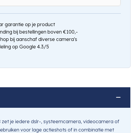
Hou mij op de hoogte
jaar garantie op je product
nding bij bestellingen boven €100,-
shop bij aanschaf diverse camera's
eling op Google 4.3/5
8 zet je iedere dslr-, systeemcamera, videocamera of
ebruiken voor lage actieshots of in combinatie met