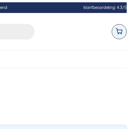
pend
klantbeoordeling: 4.3/5