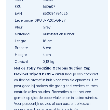
SKU
630607
EAN
850084924026
Leverancier SKU
J-PZ01-GREY
Kleur
Grey
Materiaal
Kunststof en rubber
Lengte
18 cm
Breedte
6 cm
Hoogte
4 cm
Gewicht
0,18 kg
Met de
Joby PodZilla Octopus Suction Cup
Flexibel Tripod PZ01 – Grey
haal je een compact
en flexibel statief in huis voor stabiele opnames. Het
past goed bij makers die graag snel werken en toch
controle willen houden. Bovendien biedt het veel
gemak op gladde oppervlakken en in kleine ruimtes.
Voor persoonlijk advies of een passende keuze in
accessoires kun je terecht bij Foto Hafo.