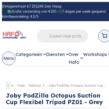
Wagenstraat 67 2512AR Den Haag
Gratis verzending van €100.-
7 dagen per week geopend
klantbeoordeling: 4.3/5
Categorieën
Diensten
Over
Workshops
Menu
Hafo
Home
Toebehoren
Telefoon Toebehoren
Joby PodZilla Octopus Suction Cup Flexibel Tripod PZ01 – Grey
Joby PodZilla Octopus Suction
Cup Flexibel Tripod PZ01 - Grey