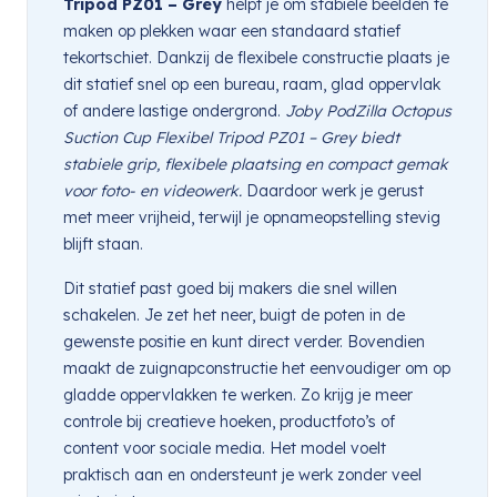
Tripod PZ01 – Grey
helpt je om stabiele beelden te
maken op plekken waar een standaard statief
tekortschiet. Dankzij de flexibele constructie plaats je
dit statief snel op een bureau, raam, glad oppervlak
of andere lastige ondergrond.
Joby PodZilla Octopus
Suction Cup Flexibel Tripod PZ01 – Grey biedt
stabiele grip, flexibele plaatsing en compact gemak
voor foto- en videowerk.
Daardoor werk je gerust
met meer vrijheid, terwijl je opnameopstelling stevig
blijft staan.
Dit statief past goed bij makers die snel willen
schakelen. Je zet het neer, buigt de poten in de
gewenste positie en kunt direct verder. Bovendien
maakt de zuignapconstructie het eenvoudiger om op
gladde oppervlakken te werken. Zo krijg je meer
controle bij creatieve hoeken, productfoto’s of
content voor sociale media. Het model voelt
praktisch aan en ondersteunt je werk zonder veel