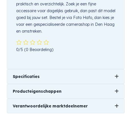
praktisch en overzichtelijk. Zoek je een fijne
accessoire voor dagelijks gebruik, dan past dit model
goed bij jouw set. Bestel je via Foto Hafo, dan kies je
voor een gespecialiseerde camerashop in Den Haag
en omstreken.
0/5
(0 Beoordeling)
Specificaties
Producteigenschappen
Gewicht
Verantwoordelijke marktdeelnemer
0,15 kg
Merk
Afmetingen
Insta360
Naam