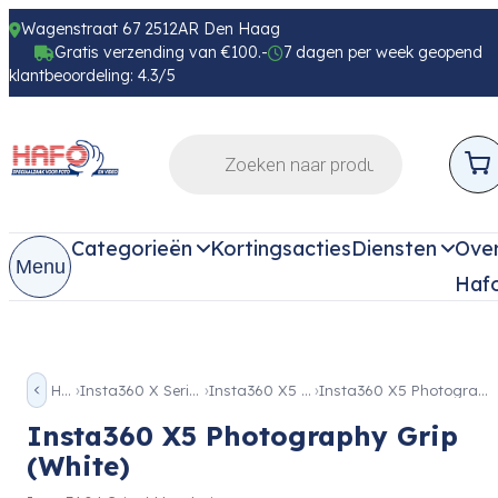
Wagenstraat 67 2512AR Den Haag
Gratis verzending van €100.-
7 dagen per week geopend
klantbeoordeling: 4.3/5
Categorieën
Kortingsacties
Diensten
Ove
Menu
Haf
Home
Insta360 X Serie Toebehoren
Insta360 X5 Toebehoren
Insta360 X5 Photography Grip (White)
Insta360 X5 Photography Grip
(White)