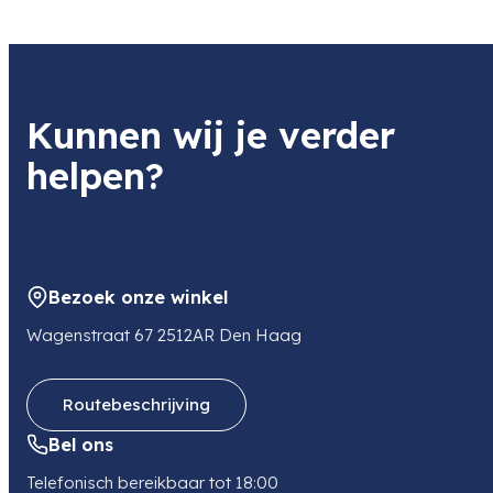
15 × 7 × 5 cm
Transcontinenta
Product
Soort
Insta360 X5 Photography Grip (White)
Grip / Handgrip
Item code
Kunnen wij je verder
2007169935
Item code leverancier
helpen?
2007169935
Adres
Tarwestraat 9
2153 GE NIEUW VENNEP
NL
Bezoek onze winkel
E-mail
sales@transcontinenta.nl
Wagenstraat 67 2512AR Den Haag
Routebeschrijving
Bel ons
Telefonisch bereikbaar tot 18:00