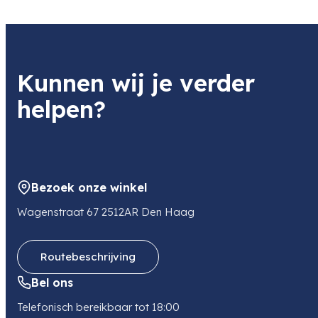
Transcontinenta
Product
Soort
Insta360 X5 Photography Grip (Black)
Grip / Handgrip
Item code
Kunnen wij je verder
2007169928
Item code leverancier
helpen?
2007169928
Adres
Tarwestraat 9
2153 GE NIEUW VENNEP
NL
Bezoek onze winkel
E-mail
sales@transcontinenta.nl
Wagenstraat 67 2512AR Den Haag
Routebeschrijving
Bel ons
Telefonisch bereikbaar tot 18:00