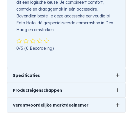
dit een logische keuze. Je combineert comfort,
controle en draaggemak in één accessoire.
Bovendien bestel je deze accessoire eenvoudig bij
Foto Hafo, dé gespecialiseerde camerashop in Den
Haag en omstreken.
0/5
(0 Beoordeling)
Specificaties
Producteigenschappen
Gewicht
Verantwoordelijke marktdeelnemer
0,1 kg
Merk
Afmetingen
Insta360
Naam
15 × 4 × 5 cm