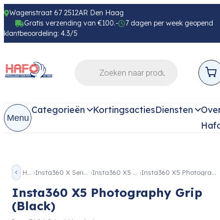
Wagenstraat 67 2512AR Den Haag
Gratis verzending van €100.-
7 dagen per week geopend
klantbeoordeling: 4.3/5
Categorieën
Kortingsacties
Diensten
Ove
Menu
Haf
Home
Insta360 X Serie Toebehoren
Insta360 X5 Toebehoren
Insta360 X5 Photography Grip (Black)
Insta360 X5 Photography Grip
(Black)