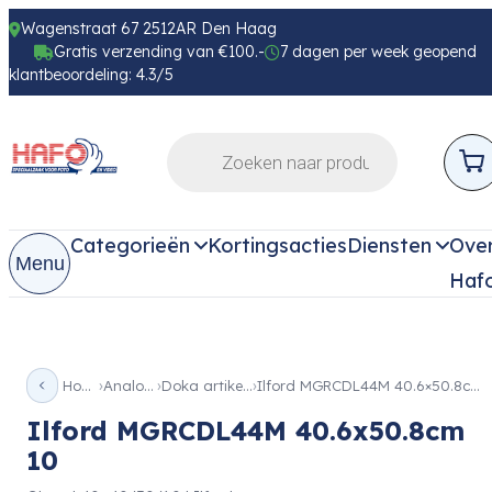
Wagenstraat 67 2512AR Den Haag
Gratis verzending van €100.-
7 dagen per week geopend
klantbeoordeling: 4.3/5
Categorieën
Kortingsacties
Diensten
Ove
Menu
Haf
Home
Analoog
Doka artikelen
Ilford MGRCDL44M 40.6×50.8cm 10
Ilford MGRCDL44M 40.6x50.8cm
10