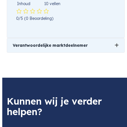
Inhoud
10 vellen
0/5
(0 Beoordeling)
Verantwoordelijke marktdeelnemer
Naam
Transcontinenta
Product
Ilford MGRCDL44M 40.6x50.8cm 10
Item code
Kunnen wij je verder
HAR1180376
Item code leverancier
helpen?
1018280378
Adres
Tarwestraat 9