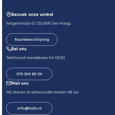
2153 GE NIEUW VENNEP
NL
Bezoek onze winkel
E-mail
sales@transcontinenta.nl
Wagenstraat 67 2512AR Den Haag
Routebeschrijving
Bel ons
Telefonisch bereikbaar tot 18:00
070 360 88 04
Mail ons
Wij streven te antwoorden binnen 48 uur
info@hafo.nl