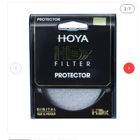
1
/
3
‹
›