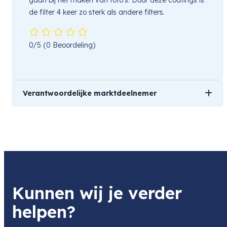
de filter 4 keer zo sterk als andere filters.
0/5
(0 Beoordeling)
Verantwoordelijke marktdeelnemer
Naam
TSE Imaging
Product
Hoya 62.0mm HDX Protector
Item code
Kunnen wij je verder
HO-PHX62
Item code leverancier
helpen?
HO-PHX62
Adres