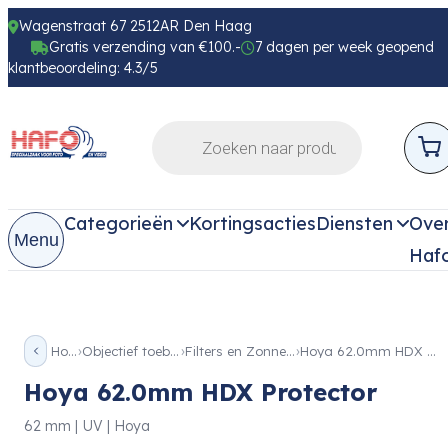
Wagenstraat 67 2512AR Den Haag
Gratis verzending van €100.-
7 dagen per week geopend
klantbeoordeling: 4.3/5
Categorieën
Kortingsacties
Diensten
Ove
Menu
Haf
Home
Objectief toebehoren
Filters en Zonnekappen
Hoya 62.0mm HDX Protector
Hoya 62.0mm HDX Protector
62 mm | UV | Hoya