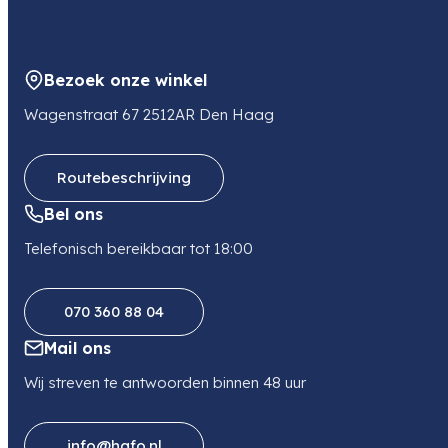
Argonweg 135
1362 AD ALMERE
NL
Bezoek onze winkel
E-mail
sales@tse-imaging.nl
Wagenstraat 67 2512AR Den Haag
Routebeschrijving
Bel ons
Telefonisch bereikbaar tot 18:00
070 360 88 04
Mail ons
Wij streven te antwoorden binnen 48 uur
info@hafo.nl