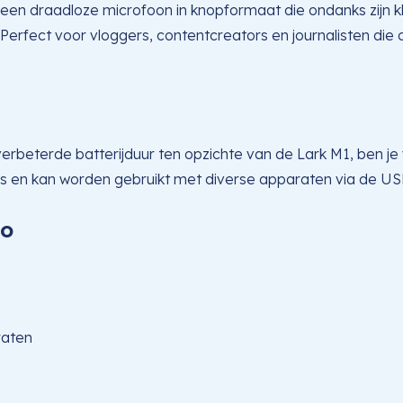
een draadloze microfoon in knopformaat die ondanks zijn k
st. Perfect voor vloggers, contentcreators en journalisten d
rbeterde batterijduur ten opzichte van de Lark M1, ben je v
 en kan worden gebruikt met diverse apparaten via de USB-
bo
raten