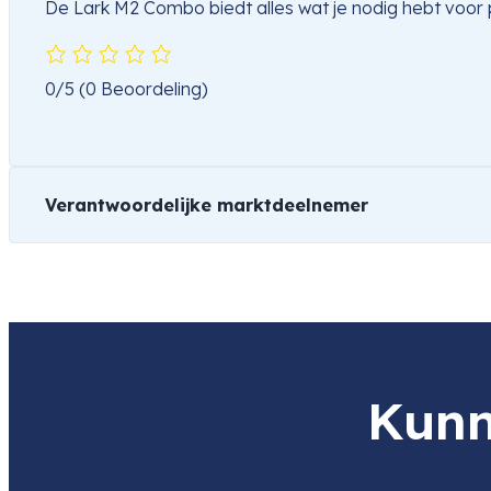
De Lark M2 Combo biedt alles wat je nodig hebt voor 
0/5
(0 Beoordeling)
Verantwoordelijke marktdeelnemer
Naam
Hollyland Europe GmbH
Product
HOLLYLAND Lark M2 Camera (Duo 
Item code
6301 CAMERA
Item code
6976068112662
Kunn
leverancier
Adres
Ingolstädter Strasse 20
80807 MÜNCHEN
DE