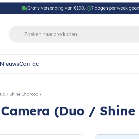
Gratis verzending van €100.-
7 dagen per week geo
Nieuws
Contact
o / Shine Charcoal)
amera (Duo / Shine 