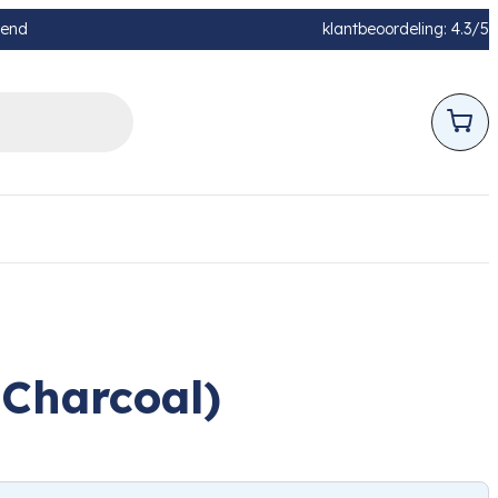
pend
klantbeoordeling: 4.3/5
Charcoal)