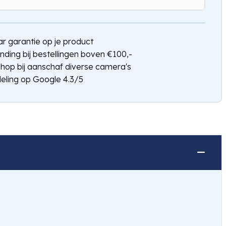
Hou mij op de hoogte
jaar garantie op je product
nding bij bestellingen boven €100,-
shop bij aanschaf diverse camera's
eling op Google 4.3/5