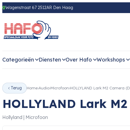
Wagenstraat 67 2512AR Den Haag
Categorieën
Diensten
Over Hafo
Workshops
Terug
Home
Audio
Microfoon
HOLLYLAND Lark M2 Camera (Du
HOLLYLAND Lark M2 C
Hollyland | Microfoon