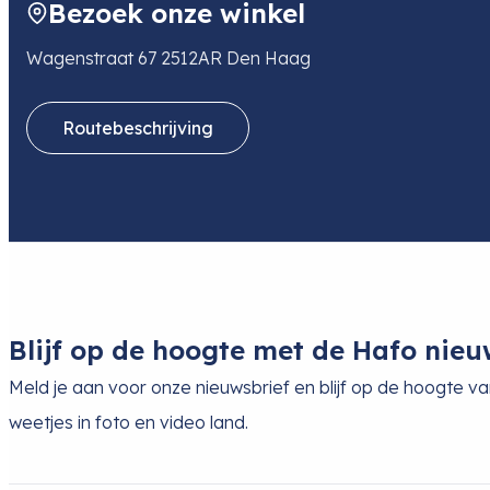
Bezoek onze winkel
E-mail
zoe.huang@hollyland.com
Wagenstraat 67 2512AR Den Haag
Routebeschrijving
Blijf op de hoogte met de Hafo nieu
Meld je aan voor onze nieuwsbrief en blijf op de hoogte v
weetjes in foto en video land.