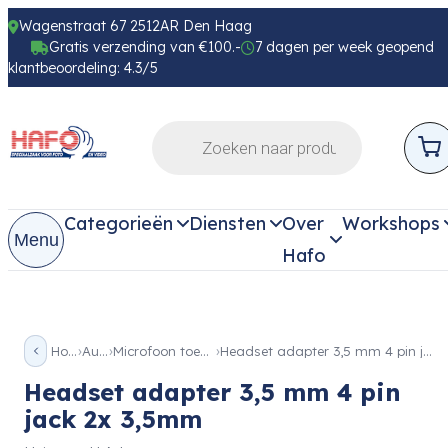
Wagenstraat 67 2512AR Den Haag
Gratis verzending van €100.-
7 dagen per week geopend
klantbeoordeling: 4.3/5
Categorieën
Diensten
Over
Workshops
Menu
Hafo
Home
Audio
Microfoon toebehoren
Headset adapter 3,5 mm 4 pin jack 2x 3,5mm
Headset adapter 3,5 mm 4 pin
jack 2x 3,5mm