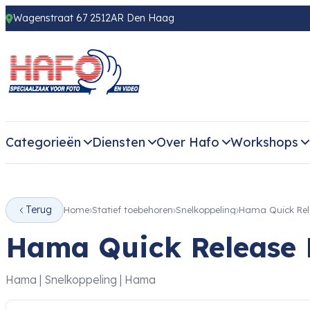
Wagenstraat 67 2512AR Den Haag
Categorieën
Diensten
Over Hafo
Workshops
Terug
Home
Statief toebehoren
Snelkoppeling
Hama Quick Rele
Hama Quick Release P
Hama | Snelkoppeling | Hama