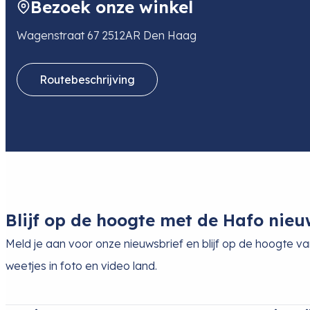
Bezoek onze winkel
E-mail
finance.nl@hama.com
Telefoon
0615077056
Wagenstraat 67 2512AR Den Haag
Routebeschrijving
Blijf op de hoogte met de Hafo nieu
Meld je aan voor onze nieuwsbrief en blijf op de hoogte v
weetjes in foto en video land.