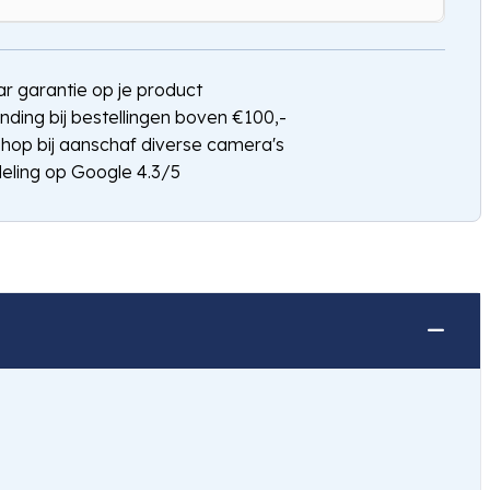
Hou mij op de hoogte
jaar garantie op je product
nding bij bestellingen boven €100,-
shop bij aanschaf diverse camera's
eling op Google 4.3/5