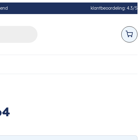
pend
klantbeoordeling: 4.3/5
64