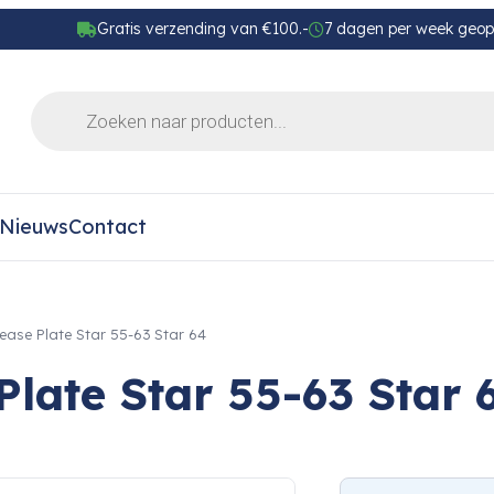
Gratis verzending van €100.-
7 dagen per week geo
Nieuws
Contact
ase Plate Star 55-63 Star 64
late Star 55-63 Star 