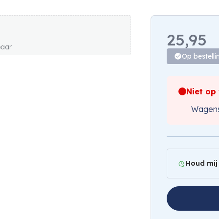
25,95
baar
Op bestelli
Niet op
Wagens
Houd mij