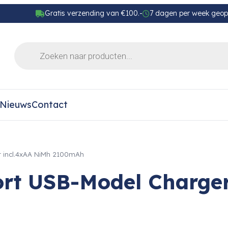
Gratis verzending van €100.-
7 dagen per week geo
Nieuws
Contact
r incl.4xAA NiMh 2100mAh
rt USB-Model Charger