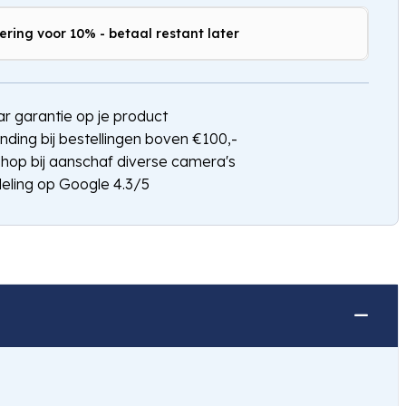
ering voor 10% - betaal restant later
Hou mij op de hoogte
jaar garantie op je product
nding bij bestellingen boven €100,-
shop bij aanschaf diverse camera's
eling op Google 4.3/5