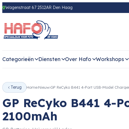
Wagenstraat 67 2512AR Den Haag
Categorieën
Diensten
Over Hafo
Workshops
Terug
Home
Nieuw
GP ReCyko B441 4-Port USB-Model Charge
GP ReCyko B441 4-Po
2100mAh