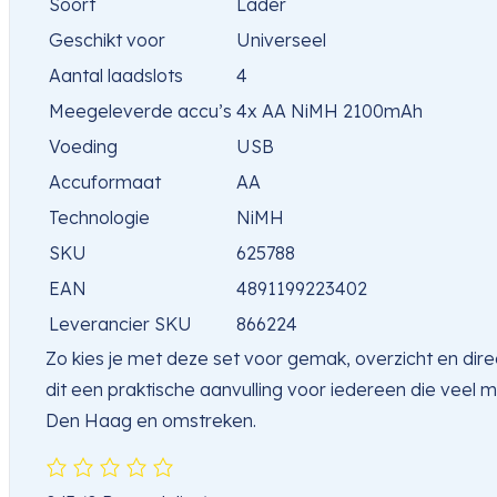
Soort
Lader
Geschikt voor
Universeel
Aantal laadslots
4
Meegeleverde accu’s
4x AA NiMH 2100mAh
Voeding
USB
Accuformaat
AA
Technologie
NiMH
SKU
625788
EAN
4891199223402
Leverancier SKU
866224
Zo kies je met deze set voor gemak, overzicht en dire
dit een praktische aanvulling voor iedereen die veel
Den Haag en omstreken.