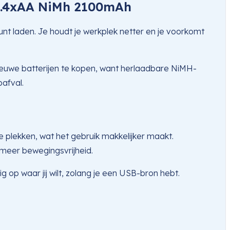
cl.4xAA NiMh 2100mAh
kunt laden. Je houdt je werkplek netter en je voorkomt
nieuwe batterijen te kopen, want herlaadbare NiMH-
afval.
 plekken, wat het gebruik makkelijker maakt.
meer bewegingsvrijheid.
g op waar jij wilt, zolang je een USB-bron hebt.