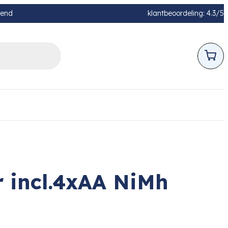
pend
klantbeoordeling: 4.3/5
 incl.4xAA NiMh