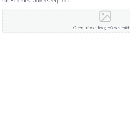
GP-Batteries, Universeel | Lader
Geen afbeelding(en) beschik