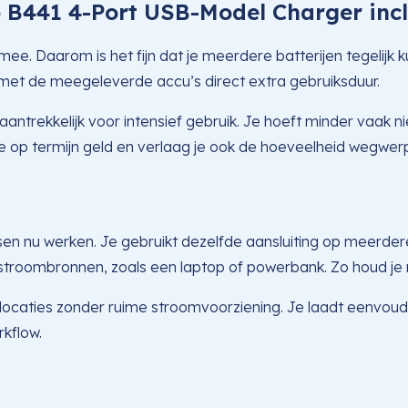
o B441 4-Port USB-Model Charger in
ee. Daarom is het fijn dat je meerdere batterijen tegelijk 
je met de meegeleverde accu’s direct extra gebruiksduur.
aantrekkelijk voor intensief gebruik. Je hoeft minder vaak 
e op termijn geld en verlaag je ook de hoeveelheid wegwerp
n nu werken. Je gebruikt dezelfde aansluiting op meerdere
troombronnen, zoals een laptop of powerbank. Zo houd je 
p locaties zonder ruime stroomvoorziening. Je laadt eenvoudi
kflow.