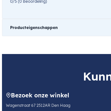
0/5
(0 Beoordeling)
Producteigenschappen
Merk
GP-Batteries
Universeel
Kunn
Soort
Lader
Bezoek onze winkel
Wagenstraat 67 2512AR Den Haag