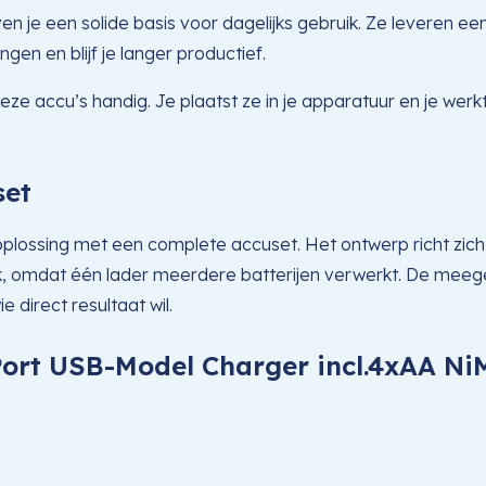
e een solide basis voor dagelijks gebruik. Ze leveren een
en en blijf je langer productief.
 deze accu’s handig. Je plaatst ze in je apparatuur en je we
set
sing met een complete accuset. Het ontwerp richt zich op 
ijk, omdat één lader meerdere batterijen verwerkt. De mee
direct resultaat wil.
-Port USB-Model Charger incl.4xAA N