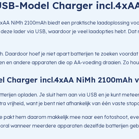
USB-Model Charger incl.4x
A NiMh 2100mAh biedt een praktische laadoplossing voor AA-
kt deze lader via USB, waardoor je veel laadopties hebt. Da
 Daardoor hoef je niet apart batterijen te zoeken voordat 
en en andere apparaten die op AA-voeding draaien. Zo houd 
l Charger incl.4xAA NiMh 2100mAh vo
atterijen opladen. Je sluit hem aan via USB en je kunt met
 vrijheid, want je bent niet afhankelijk van één vaste stop
 Je pakt hem daarom makkelijk mee naar een fotoshoot, even
t vooral wanneer meerdere apparaten dezelfde batterijen geb