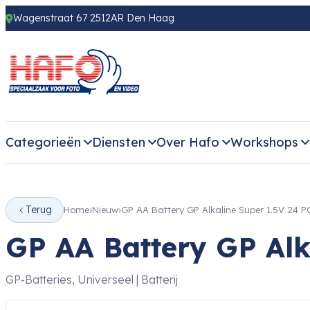
Wagenstraat 67 2512AR Den Haag
Categorieën
Diensten
Over Hafo
Workshops
Terug
Home
Nieuw
GP AA Battery GP Alkaline Super 1.5V 24 P
GP AA Battery GP Alk
GP-Batteries, Universeel | Batterij