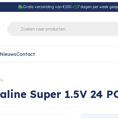
Gratis verzending van €100.-
7 dagen per week geo
Nieuws
Contact
Cs
aline Super 1.5V 24 P