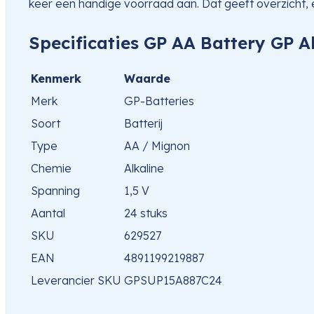
keer een handige voorraad aan. Dat geeft overzicht, 
Specificaties GP AA Battery GP A
Kenmerk
Waarde
Merk
GP-Batteries
Soort
Batterij
Type
AA / Mignon
Chemie
Alkaline
Spanning
1,5 V
Aantal
24 stuks
SKU
629527
EAN
4891199219887
Leverancier SKU
GPSUP15A887C24