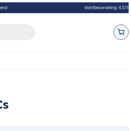
pend
klantbeoordeling: 4.3/5
Cs