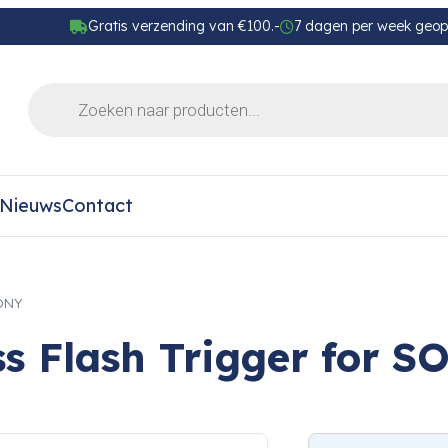
Gratis verzending van €100.-
7 dagen per week geo
Nieuws
Contact
SONY
s Flash Trigger for S