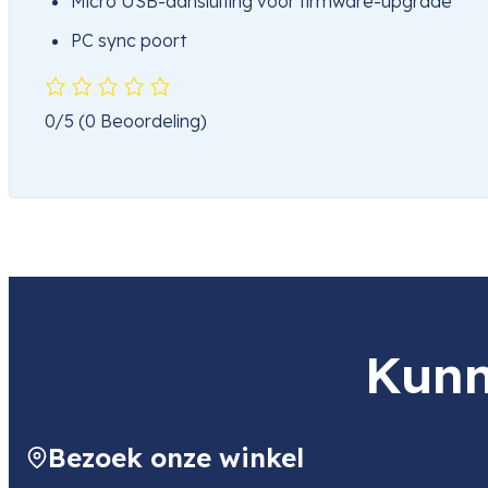
Micro USB-aansluiting voor firmware-upgrade
PC sync poort
0/5
(0 Beoordeling)
Kunn
Bezoek onze winkel