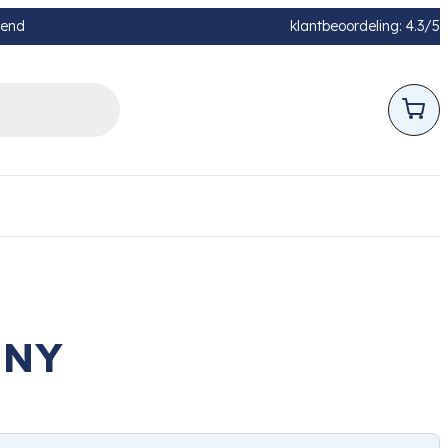
pend
klantbeoordeling: 4.3/5
ONY