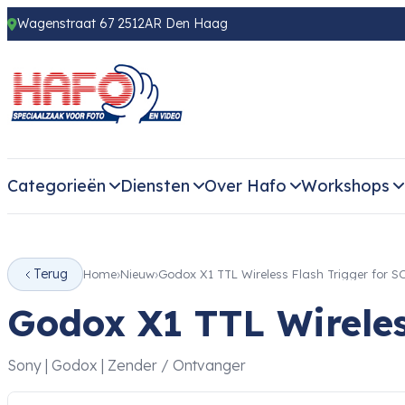
Wagenstraat 67 2512AR Den Haag
Categorieën
Diensten
Over Hafo
Workshops
Terug
Home
Nieuw
Godox X1 TTL Wireless Flash Trigger for 
Godox X1 TTL Wireles
Sony | Godox | Zender / Ontvanger