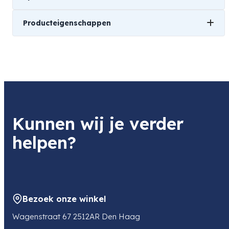
Producteigenschappen
Gewicht
0,58 kg
Merk
Afmetingen
Fujifilm
12,5 × 8 × 8 cm
Soort
Kunnen wij je verder
Objectief
helpen?
Geschikt voor
Fujifilm
Bezoek onze winkel
Brandpunt
Wagenstraat 67 2512AR Den Haag
t/m 200 mm