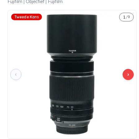
Fujifilm | Objectief | Fujifilm
1
Tweede Kans
/
9
‹
›