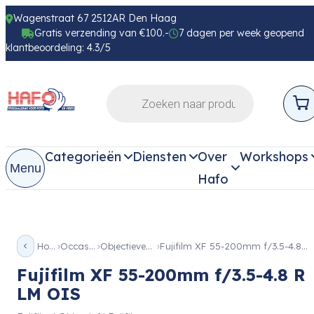
Wagenstraat 67 2512AR Den Haag
Gratis verzending van €100.-
7 dagen per week geopend
klantbeoordeling: 4.3/5
Categorieën
Diensten
Over
Workshops
Menu
Hafo
Home
Occassion
Objectieven Occ
Fujifilm XF 55-200mm f/3.5-4.8 R LM OIS
Fujifilm XF 55-200mm f/3.5-4.8 R
LM OIS