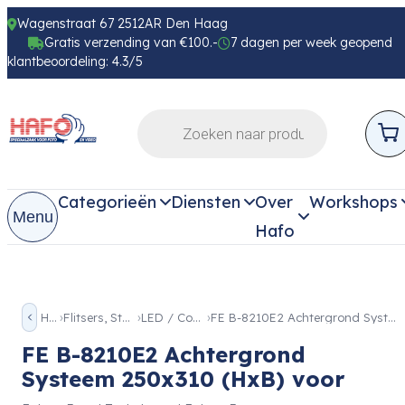
Wagenstraat 67 2512AR Den Haag
Gratis verzending van €100.-
7 dagen per week geopend
klantbeoordeling: 4.3/5
Categorieën
Diensten
Over
Workshops
Menu
Hafo
Home
Flitsers, Studio & Licht
LED / Continue licht
FE B-8210E2 Achtergrond Systeem 250×310 (HxB) voor
FE B-8210E2 Achtergrond
Systeem 250x310 (HxB) voor