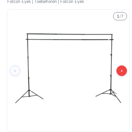
Falcon Eyes | Toebehoren | Falcon Eyes
1
/
7
‹
›