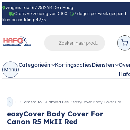
Wagenstraat 67 2512AR Den Haag
Gratis verzending van €100.-
7 dagen per week geopend
klantbeoordeling: 4.3/5
Categorieën
Kortingsacties
Diensten
Ove
Menu
Haf
Home
Camera toebehoren
Camera Bescherming
easyCover Body Cover For Canon R5 MkII Red
easyCover Body Cover For
Canon R5 MkII Red