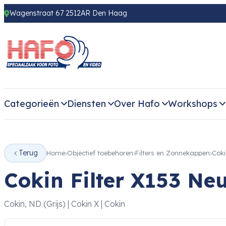
Wagenstraat 67 2512AR Den Haag
Categorieën
Diensten
Over Hafo
Workshops
Terug
Home
Objectief toebehoren
Filters en Zonnekappen
Coki
Cokin Filter X153 Neu
Cokin, ND (Grijs) | Cokin X | Cokin