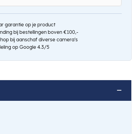
Hou mij op de hoogte
jaar garantie op je product
nding bij bestellingen boven €100,-
shop bij aanschaf diverse camera's
eling op Google 4.3/5