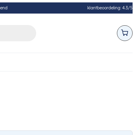
pend
klantbeoordeling: 4.3/5