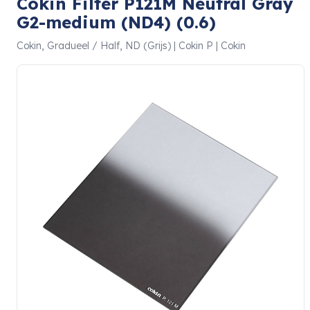
Cokin Filter P121M Neutral Gray
G2-medium (ND4) (0.6)
Cokin, Gradueel / Half, ND (Grijs) | Cokin P | Cokin