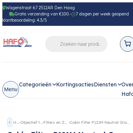
Wagenstraat 67 2512AR Den Haag
Gratis verzending van €100.-
7 dagen per week geopend
klantbeoordeling: 4.3/5
Categorieën
Kortingsacties
Diensten
Ove
Menu
Haf
Home
Objectief toebehoren
Filters en Zonnekappen
Cokin Filter P121M Neutral Gray G2-medium (ND4) (0.6)