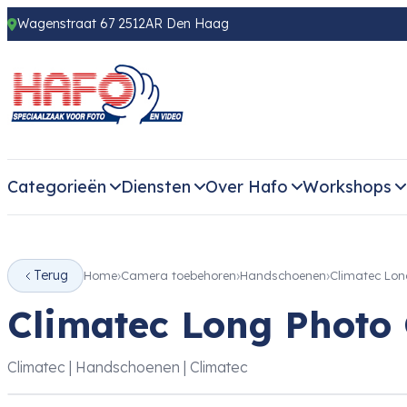
Wagenstraat 67 2512AR Den Haag
Categorieën
Diensten
Over Hafo
Workshops
Terug
Home
Camera toebehoren
Handschoenen
Climatec Lon
Climatec Long Photo 
Climatec | Handschoenen | Climatec
‹