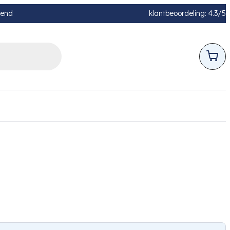
pend
klantbeoordeling: 4.3/5