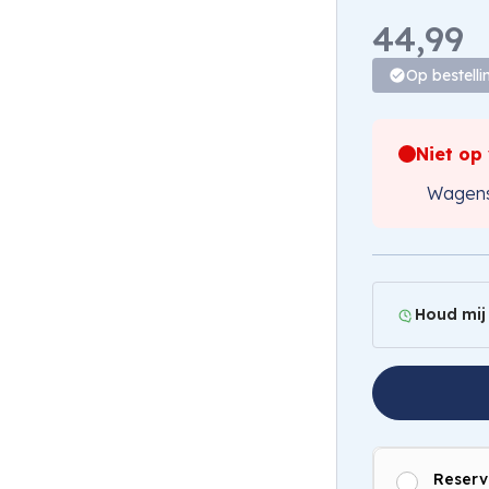
1
/
2
44,99
Op bestelli
Niet op
Wagens
Houd mij
Reserv