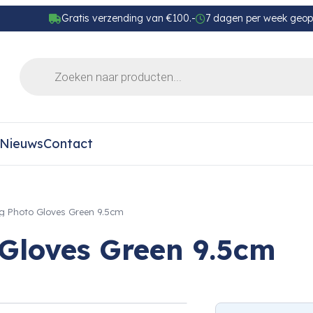
Gratis verzending van €100.-
7 dagen per week geo
Nieuws
Contact
g Photo Gloves Green 9.5cm
Gloves Green 9.5cm
›