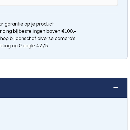
Hou mij op de hoogte
jaar garantie op je product
nding bij bestellingen boven €100,-
shop bij aanschaf diverse camera's
eling op Google 4.3/5