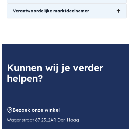
Verantwoordelijke marktdeelnemer
Naam
Disnet
Product
Caruba StepUp/Down Ring 62mm - 82mm
Item code
Kunnen wij je verder
D117272
Item code leverancier
helpen?
D117272
Adres
Bathoorn 4B
9411SE BEILEN
NL
Bezoek onze winkel
E-mail
info@disnet.nl
Wagenstraat 67 2512AR Den Haag
Telefoon