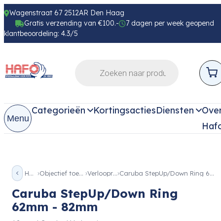
Wagenstraat 67 2512AR Den Haag
Gratis verzending van €100.-
7 dagen per week geopend
klantbeoordeling: 4.3/5
Categorieën
Kortingsacties
Diensten
Ove
Menu
Haf
Home
Objectief toebehoren
Verloopringen
Caruba StepUp/Down Ring 62mm – 82mm
Caruba StepUp/Down Ring
62mm - 82mm